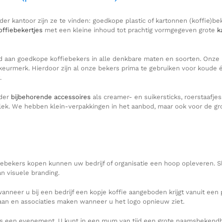
eder kantoor zijn ze te vinden: goedkope plastic of kartonnen (koffie)bek
koffiebekertjes
met een kleine inhoud tot prachtig vormgegeven grote
k
d aan goedkope koffiebekers in alle denkbare maten en soorten. Onze 
tskeurmerk. Hierdoor zijn al onze bekers prima te gebruiken voor kou
.
nder
bijbehorende accessoires
als creamer- en suikersticks, roerstaafje
plek. We hebben klein-verpakkingen in het aanbod, maar ook voor de gr
iebekers kopen kunnen uw bedrijf of organisatie een hoop opleveren.
n visuele branding.
nneer u bij een bedrijf een kopje koffie aangeboden krijgt vanuit een 
aan en associaties maken wanneer u het logo opnieuw ziet.
jdens een evenement. U kunt in een mum van tijd een grote naamsbeken