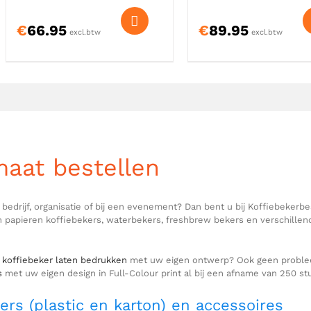
€
66.95
€
89.95
excl.btw
excl.btw
maat bestellen
drijf, organisatie of bij een evenement? Dan bent u bij Koffiebekerbest
en papieren koffiebekers, waterbekers, freshbrew bekers en verschillen
n
koffiebeker laten bedrukken
met uw eigen ontwerp? Ook geen probleem
s
met uw eigen design in Full-Colour print al bij een afname van 250 st
rs (plastic en karton) en accessoires