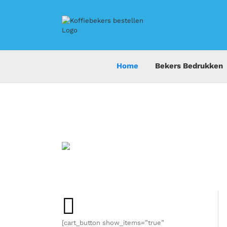
Ga
naar
inhoud
Home
Bekers Bedrukken
[cart_button show_items=”true”