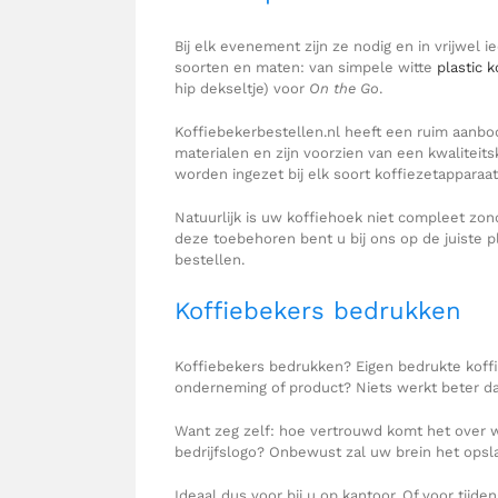
Bij elk evenement zijn ze nodig en in vrijwel i
soorten en maten: van simpele witte
plastic 
hip dekseltje) voor
On the Go
.
Koffiebekerbestellen.nl heeft een ruim aanbo
materialen en zijn voorzien van een kwalitei
worden ingezet bij elk soort koffiezetapparaat
Natuurlijk is uw koffiehoek niet compleet zo
deze toebehoren bent u bij ons op de juiste 
bestellen.
Koffiebekers bedrukken
Koffiebekers bedrukken? Eigen bedrukte koff
onderneming of product? Niets werkt beter da
Want zeg zelf: hoe vertrouwd komt het over wa
bedrijfslogo? Onbewust zal uw brein het opsl
Ideaal dus voor bij u op kantoor. Of voor ti