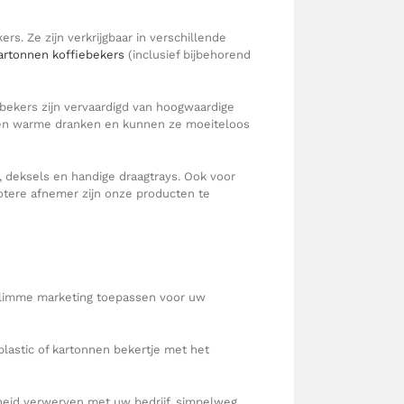
ers. Ze zijn verkrijgbaar in verschillende
artonnen koffiebekers
(inclusief bijbehorend
bekers zijn vervaardigd van hoogwaardige
de én warme dranken en kunnen ze moeiteloos
s, deksels en handige draagtrays. Ook voor
otere afnemer zijn onze producten te
 Slimme marketing toepassen voor uw
plastic of kartonnen bekertje met het
dheid verwerven met uw bedrijf, simpelweg