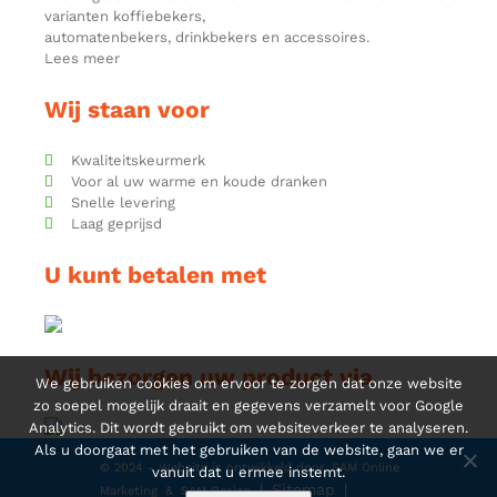
varianten koffiebekers,
automatenbekers, drinkbekers en accessoires.
Lees meer
Wij staan voor
Kwaliteitskeurmerk
Voor al uw warme en koude dranken
Snelle levering
Laag geprijsd
U kunt betalen met
Wij bezorgen uw product via
We gebruiken cookies om ervoor te zorgen dat onze website
zo soepel mogelijk draait en gegevens verzamelt voor Google
Analytics. Dit wordt gebruikt om websiteverkeer te analyseren.
Als u doorgaat met het gebruiken van de website, gaan we er
© 2024 - Website is ontwikkeld door
SAM Online
vanuit dat u ermee instemt.
|
Sitemap
|
Marketing
&
SAM Design