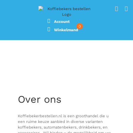
Ga
naar
inhoud
Account
0
Winkelmand
Over ons
Koffiebekerbestellen.nl is een groothandel die u
een ruime keuze aanbied in diverse varianten
koffiebekers, automatenbekers, drinkbekers, en
accessoires . Wij bieden u de mogelijkheid om uw