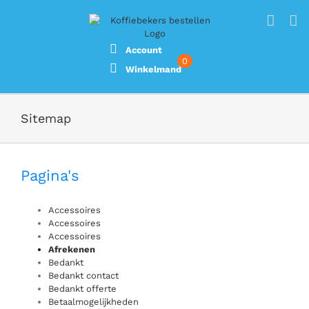
Ga
naar
inhoud
Account
0
Winkelmand
Sitemap
Pagina's
Accessoires
Accessoires
Accessoires
Afrekenen
Bedankt
Bedankt contact
Bedankt offerte
Betaalmogelijkheden