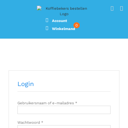
Ga
naar
inhoud
Account
0
Winkelmand
Login
Vereist
Gebruikersnaam of e-mailadres
*
Vereist
Wachtwoord
*