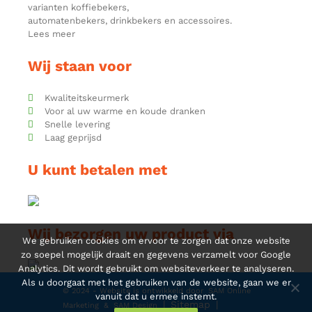
varianten koffiebekers,
automatenbekers, drinkbekers en accessoires.
Lees meer
Wij staan voor
Kwaliteitskeurmerk
Voor al uw warme en koude dranken
Snelle levering
Laag geprijsd
U kunt betalen met
Wij bezorgen uw product via
We gebruiken cookies om ervoor te zorgen dat onze website
zo soepel mogelijk draait en gegevens verzamelt voor Google
Analytics. Dit wordt gebruikt om websiteverkeer te analyseren.
Als u doorgaat met het gebruiken van de website, gaan we er
© 2024 - Website is ontwikkeld door
SAM Online
vanuit dat u ermee instemt.
|
Sitemap
|
Marketing
&
SAM Design