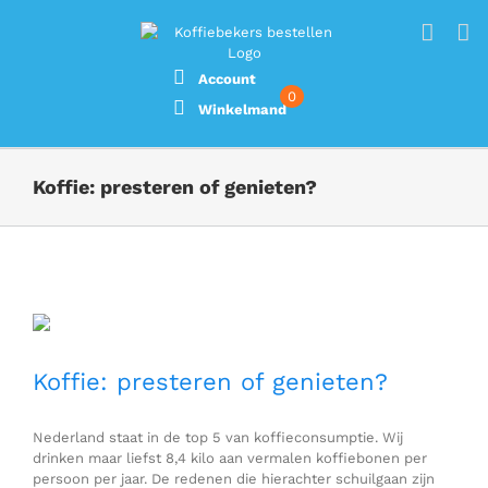
Ga
naar
inhoud
Account
0
Winkelmand
Koffie: presteren of genieten?
Bekijk
grotere
afbeelding
Koffie: presteren of genieten?
Nederland staat in de top 5 van koffieconsumptie. Wij
drinken maar liefst 8,4 kilo aan vermalen koffiebonen per
persoon per jaar. De redenen die hierachter schuilgaan zijn