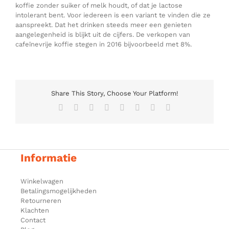
koffie zonder suiker of melk houdt, of dat je lactose
intolerant bent. Voor iedereen is een variant te vinden die ze
aanspreekt. Dat het drinken steeds meer een genieten
aangelegenheid is blijkt uit de cijfers. De verkopen van
cafeïnevrije koffie stegen in 2016 bijvoorbeeld met 8%.
Share This Story, Choose Your Platform!
Facebook
Twitter
Reddit
LinkedIn
Tumblr
Pinterest
Vk
E-
mail
Informatie
Winkelwagen
Betalingsmogelijkheden
Retourneren
Klachten
Contact