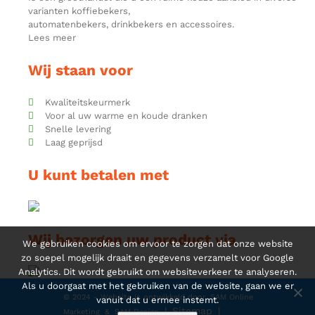
varianten koffiebekers,
automatenbekers, drinkbekers en accessoires.
Lees meer
Wij staan voor
Kwaliteitskeurmerk
Voor al uw warme en koude dranken
Snelle levering
Laag geprijsd
U kunt betalen met
Wij bezorgen uw product via
We gebruiken cookies om ervoor te zorgen dat onze website
zo soepel mogelijk draait en gegevens verzamelt voor Google
Analytics. Dit wordt gebruikt om websiteverkeer te analyseren.
Als u doorgaat met het gebruiken van de website, gaan we er
© 2024 - Website is ontwikkeld door
SAM Online
vanuit dat u ermee instemt.
|
Sitemap
|
Marketing
&
SAM Design